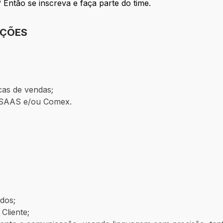
ntão se inscreva e faça parte do time.
IÇÕES
cas de vendas;
e SAAS e/ou Comex.
ados;
Cliente;