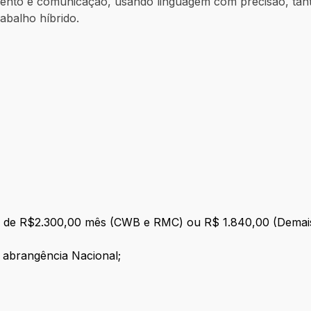
mento e comunicação, usando linguagem com precisão, tanto
rabalho híbrido.
xo de R$2.300,00 mês (CWB e RMC) ou R$ 1.840,00 (Demais 
 abrangência Nacional;